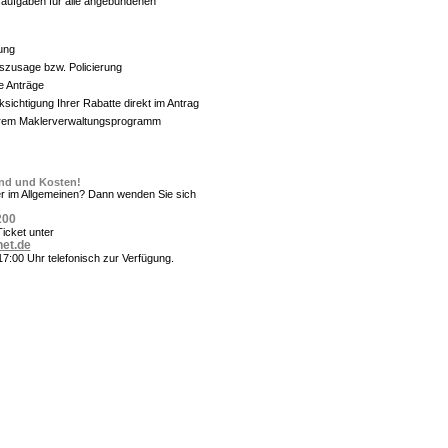
aufgaben für alle angebundenen
tung
szusage bzw. Policierung
e Anträge
sichtigung Ihrer Rabatte direkt im Antrag
hrem Maklerverwaltungsprogramm
and und Kosten!
er im Allgemeinen? Dann wenden Sie sich
200
Ticket unter
net.de
17:00 Uhr telefonisch zur Verfügung.