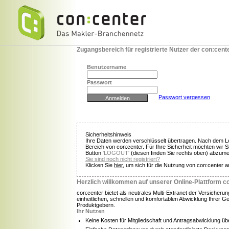
Zugangsbereich für registrierte Nutzer der con:cent
Benutzername
Passwort
Passwort vergessen
Sicherheitshinweis
Ihre Daten werden verschlüsselt übertragen. Nach dem Lo
Bereich von con:center. Für Ihre Sicherheit möchten wir S
Button
'LOGOUT'
(diesen finden Sie rechts oben) abzume
Sie sind noch nicht registriert?
Klicken Sie
hier
, um sich für die Nutzung von con:center 
Herzlich willkommen auf unserer Online-Plattform c
con:center bietet als neutrales Multi-Extranet der Versicheru
einheitlichen, schnellen und komfortablen Abwicklung Ihrer G
Produktgebern.
Ihr Nutzen
Keine Kosten für Mitgliedschaft und Antragsabwicklung üb