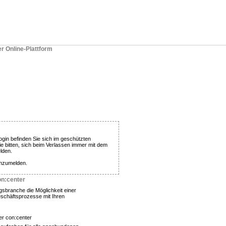
er Online-Plattform
gin befinden Sie sich im geschützten
ie bitten, sich beim Verlassen immer mit dem
lden.
anzumelden.
on:center
ngsbranche die Möglichkeit einer
eschäftsprozesse mit Ihren
er con:center