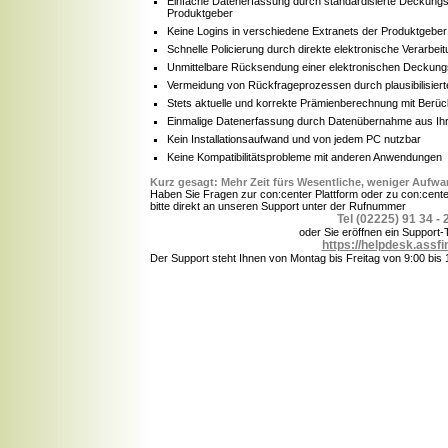
Einfache Datenerfassung durch standardisierte Deckungs
Produktgeber
Keine Logins in verschiedene Extranets der Produktgeber
Schnelle Policierung durch direkte elektronische Verarbei
Unmittelbare Rücksendung einer elektronischen Deckung
Vermeidung von Rückfrageprozessen durch plausibilisiert
Stets aktuelle und korrekte Prämienberechnung mit Berück
Einmalige Datenerfassung durch Datenübernahme aus I
Kein Installationsaufwand und von jedem PC nutzbar
Keine Kompatibilitätsprobleme mit anderen Anwendungen
Kurz gesagt: Mehr Zeit fürs Wesentliche, weniger Aufw
Haben Sie Fragen zur con:center Plattform oder zu con:cent
bitte direkt an unseren Support unter der Rufnummer
Tel (02225) 91 34 - 
oder Sie eröffnen ein Support-
https://helpdesk.assfi
Der Support steht Ihnen von Montag bis Freitag von 9:00 bis 